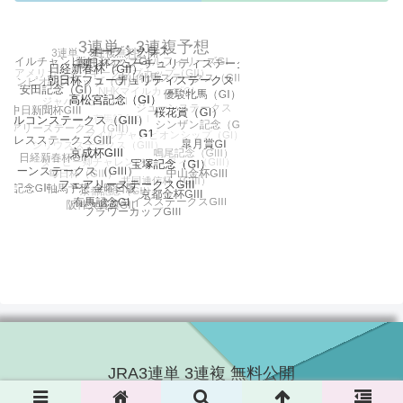
JRA3連単 3連複 無料公開
© 2016 JRA3連単 3連複 無料公開.