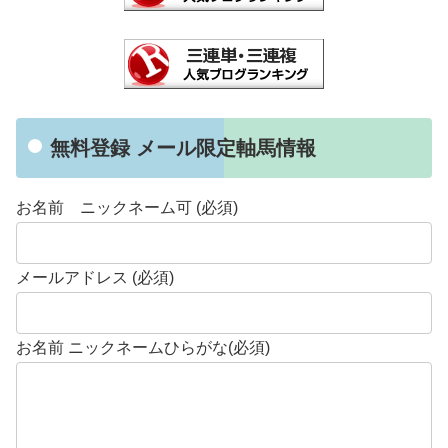
無料登録 メール限定軸馬情報
お名前 ニックネーム可 (必須)
メールアドレス (必須)
お名前 ニックネームひらがな(必須)