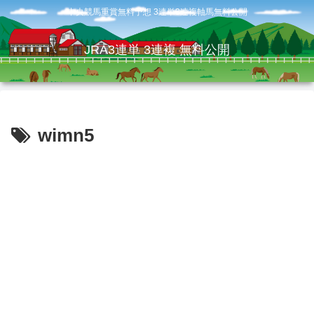
中央競馬重賞無料予想 3連単3連複軸馬無料公開
JRA3連単 3連複 無料公開
wimn5