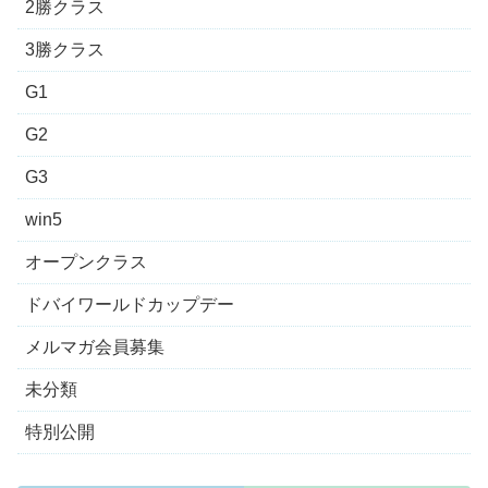
2勝クラス
3勝クラス
G1
G2
G3
win5
オープンクラス
ドバイワールドカップデー
メルマガ会員募集
未分類
特別公開