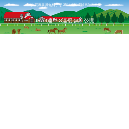
中央競馬重賞無料予想 3連単3連複軸馬無料公開
JRA3連単 3連複 無料公開