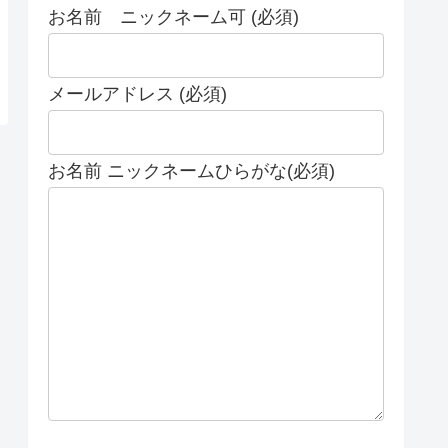
お名前 ニックネーム可 (必須)
メールアドレス (必須)
お名前 ニックネームひらがな(必須)