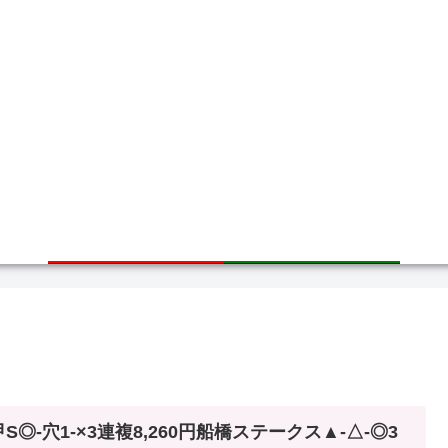
ホーム
サイトマップ
S◎-穴1-×3連複8,260円船橋ステークス▲-△-◎3