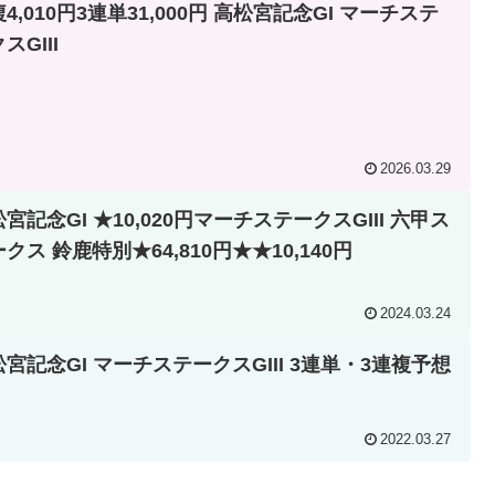
4,010円3連単31,000円 高松宮記念GI マーチステ
スGIII
2026.03.29
宮記念GI ★10,020円マーチステークスGIII 六甲ス
クス 鈴鹿特別★64,810円★★10,140円
2024.03.24
宮記念GI マーチステークスGIII 3連単・3連複予想
2022.03.27