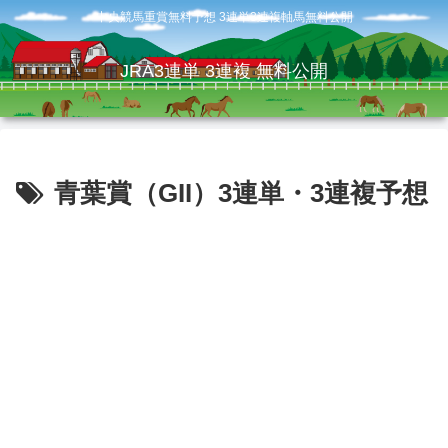
中央競馬重賞無料予想 3連単3連複軸馬無料公開
JRA3連単 3連複 無料公開
青葉賞（GII）3連単・3連複予想