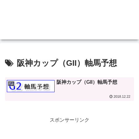
阪神カップ（GII）軸馬予想
阪神カップ（GII）軸馬予想
G2
2018.12.22
スポンサーリンク