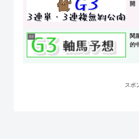
開
関屋
G3
的
スポ