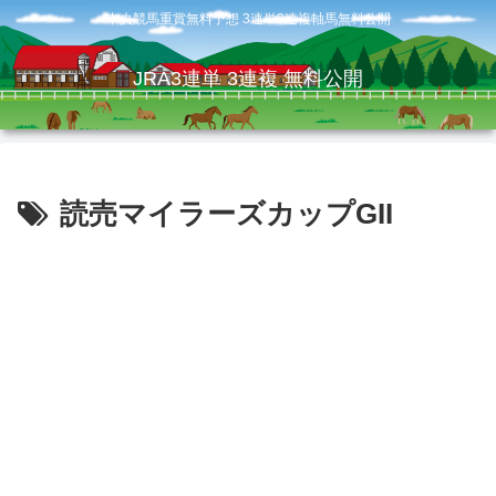
中央競馬重賞無料予想 3連単3連複軸馬無料公開
JRA3連単 3連複 無料公開
読売マイラーズカップGII