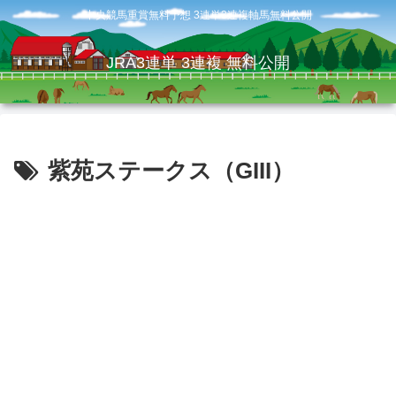
中央競馬重賞無料予想 3連単3連複軸馬無料公開
JRA3連単 3連複 無料公開
紫苑ステークス（GIII）