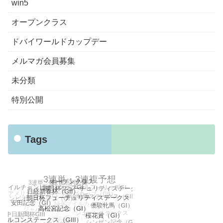
win5
オープンクラス
ドバイワールドカップデー
メルマガ会員募集
未分類
特別公開
Tags