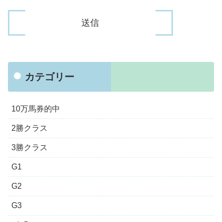
カテゴリー
10万馬券的中
2勝クラス
3勝クラス
G1
G2
G3