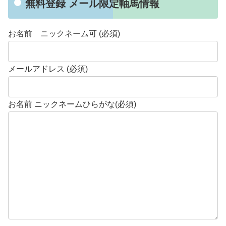
無料登録 メール限定軸馬情報
お名前 ニックネーム可 (必須)
メールアドレス (必須)
お名前 ニックネームひらがな(必須)