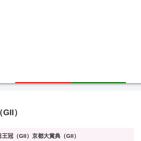
ホーム
サイトマップ
GII）
日王冠（GII）京都大賞典（GII）