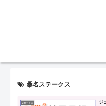
桑名ステークス
ジ
2勝クラス