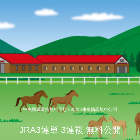
中央競馬重賞無料予想 3連単3連複軸馬無料公開
JRA3連単 3連複 無料公開