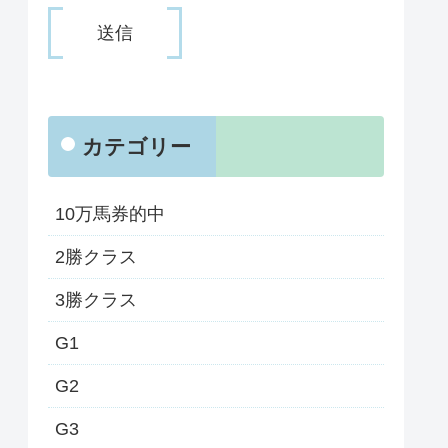
カテゴリー
10万馬券的中
2勝クラス
3勝クラス
G1
G2
G3