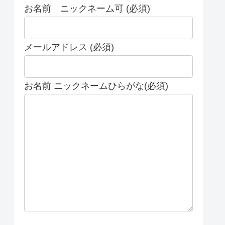
お名前 ニックネーム可 (必須)
メールアドレス (必須)
お名前 ニックネームひらがな(必須)