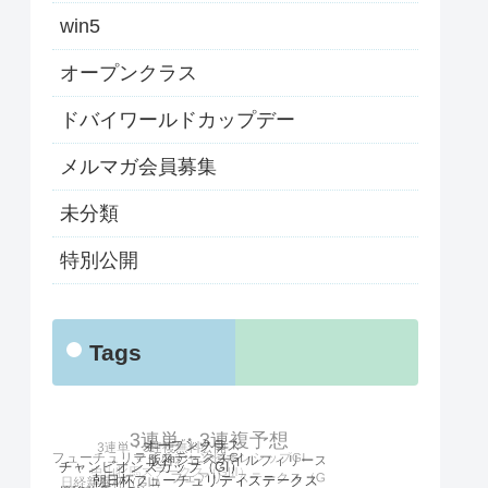
win5
オープンクラス
ドバイワールドカップデー
メルマガ会員募集
未分類
特別公開
Tags