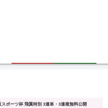
ホーム
サイトマップ
阪スポーツ杯 飛翼特別 3連単・3連複無料公開