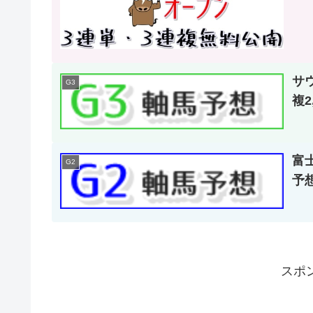
サ
G3
複2
富
G2
予
スポ