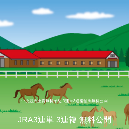
中央競馬重賞無料予想 3連単3連複軸馬無料公開
JRA3連単 3連複 無料公開