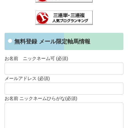
無料登録 メール限定軸馬情報
お名前 ニックネーム可 (必須)
メールアドレス (必須)
お名前 ニックネームひらがな(必須)