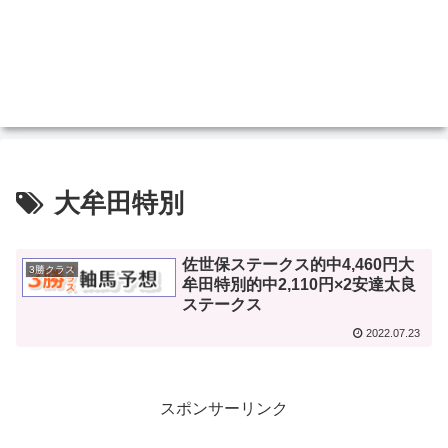
大牟田特別
佐世保ステークス的中4,460円大
3勝クラス
牟田特別的中2,110円×2安達太良
ステークス
2022.07.23
スポンサーリンク