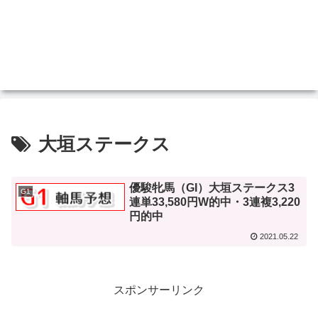
大垣ステークス
優駿牝馬（GI）大垣ステークス3
G1
連単33,580円W的中・3連複3,220
円的中
2021.05.22
スポンサーリンク