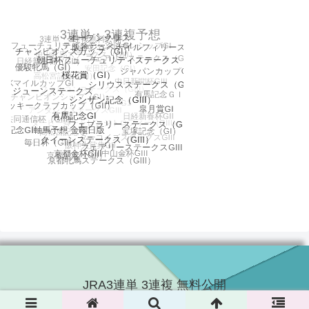
JRA3連単 3連複 無料公開
© 2016 JRA3連単 3連複 無料公開.