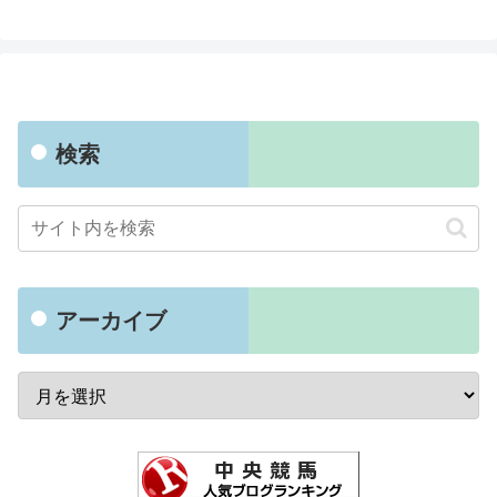
検索
アーカイブ