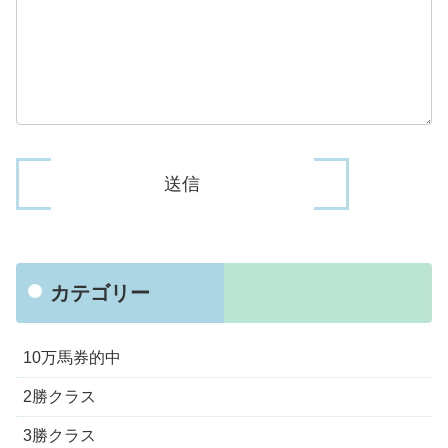
カテゴリー
10万馬券的中
2勝クラス
3勝クラス