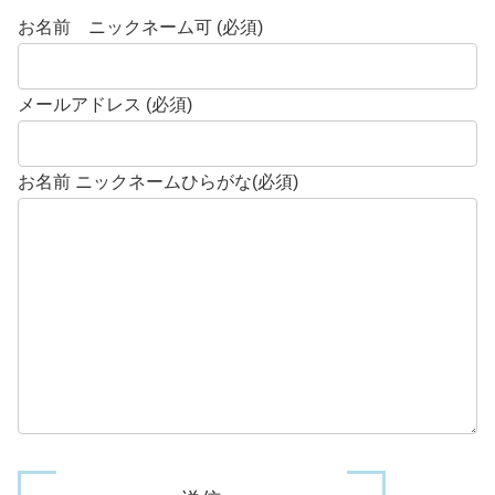
お名前 ニックネーム可 (必須)
メールアドレス (必須)
お名前 ニックネームひらがな(必須)