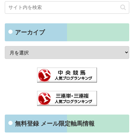
アーカイブ
無料登録 メール限定軸馬情報