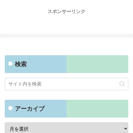
スポンサーリンク
検索
アーカイブ