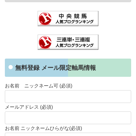
無料登録 メール限定軸馬情報
お名前 ニックネーム可 (必須)
メールアドレス (必須)
お名前 ニックネームひらがな(必須)