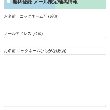
無料登録 メール限定軸馬情報
お名前 ニックネーム可 (必須)
メールアドレス (必須)
お名前 ニックネームひらがな(必須)