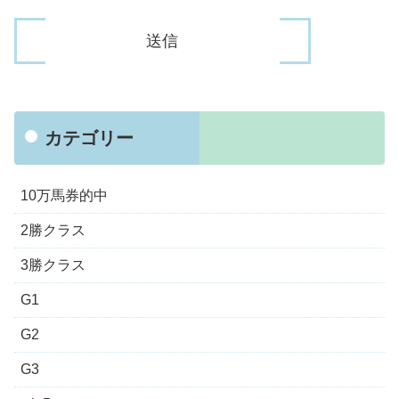
カテゴリー
10万馬券的中
2勝クラス
3勝クラス
G1
G2
G3