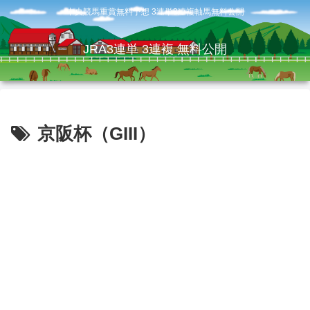
中央競馬重賞無料予想 3連単3連複軸馬無料公開
JRA3連単 3連複 無料公開
京阪杯（GIII）