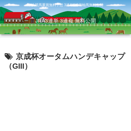
中央競馬重賞無料予想 3連単3連複軸馬無料公開
JRA3連単 3連複 無料公開
京成杯オータムハンデキャップ
（GIII）