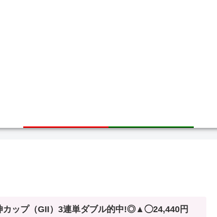
ホーム
サイトマップ
カップ（GII）3連単ダブル的中!◎▲◯24,440円