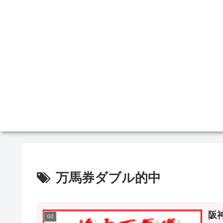
万馬券ダブル的中
阪神
G2