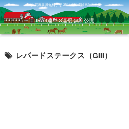
中央競馬重賞無料予想 3連単3連複軸馬無料公開
JRA3連単 3連複 無料公開
レパードステークス（GIII）