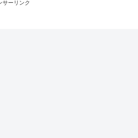
ンサーリンク