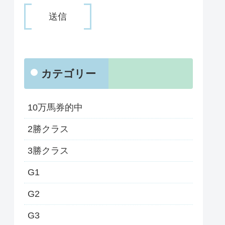
カテゴリー
10万馬券的中
2勝クラス
3勝クラス
G1
G2
G3