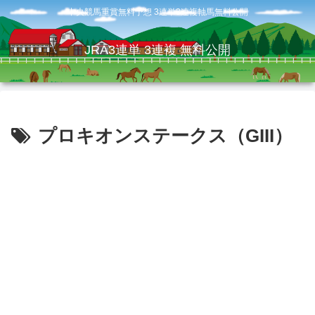
中央競馬重賞無料予想 3連単3連複軸馬無料公開
JRA3連単 3連複 無料公開
プロキオンステークス（GIII）