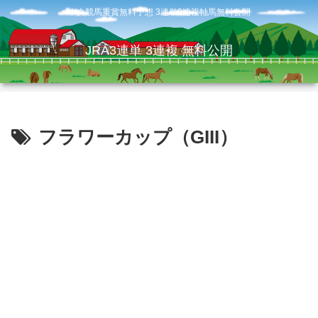
中央競馬重賞無料予想 3連単3連複軸馬無料公開
JRA3連単 3連複 無料公開
フラワーカップ（GIII）