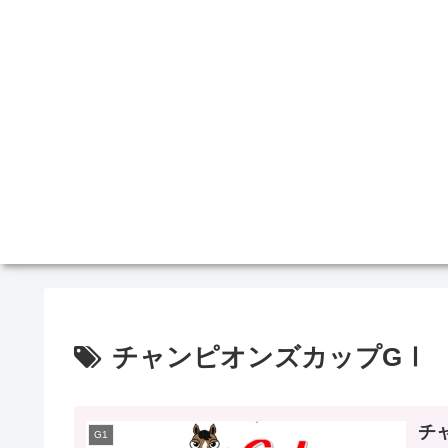
チャンピオンズカップGⅠ
チ
G1