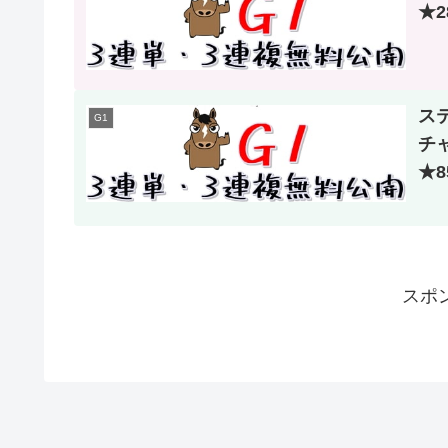
★2
ステ
G1
チ
★8
スポ