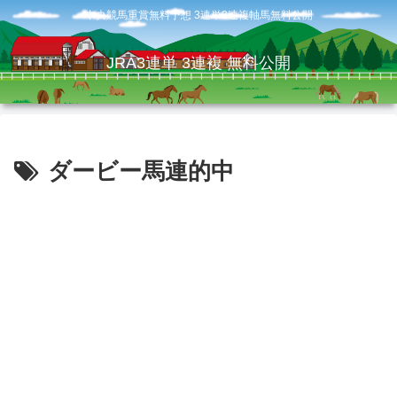
中央競馬重賞無料予想 3連単3連複軸馬無料公開
JRA3連単 3連複 無料公開
ダービー馬連的中