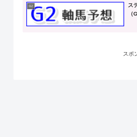
ス
G2
（G
スポ