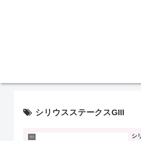
シリウスステークスGIII
シリ
G3