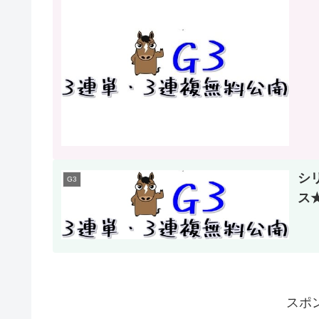
シ
G3
ス★
スポ