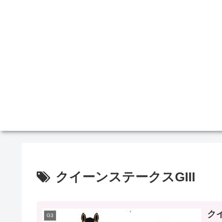
クイーンステークスGIII
クイ
G3