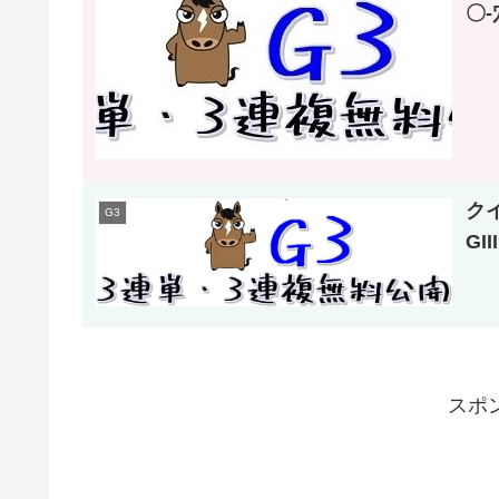
〇-
ク
G3
GI
スポ