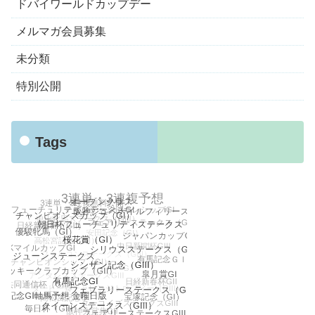
ドバイワールドカップデー
メルマガ会員募集
未分類
特別公開
Tags