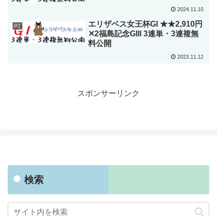
2024.11.10
エリザベス女王杯GI ★★2,910円
G1
✕2福島記念GIII 3連単・3連複無
料公開
2023.11.12
スポンサーリンク
検索