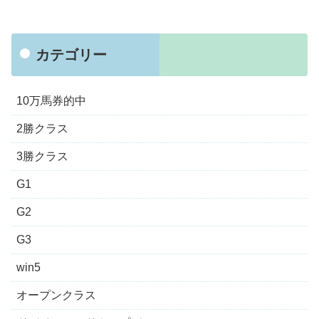
カテゴリー
10万馬券的中
2勝クラス
3勝クラス
G1
G2
G3
win5
オープンクラス