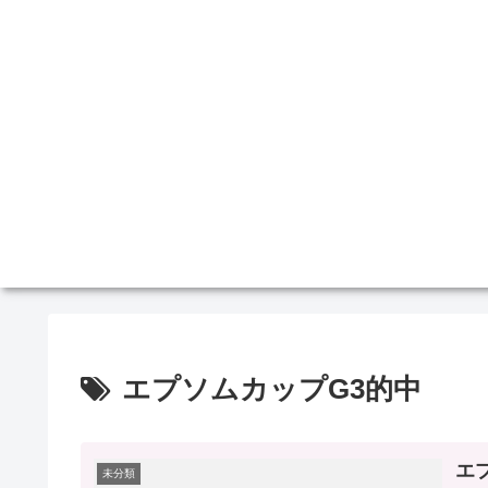
エプソムカップG3的中
エ
未分類