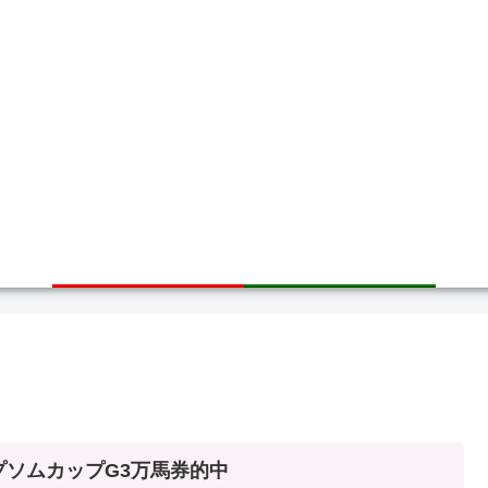
ホーム
サイトマップ
プソムカップG3万馬券的中