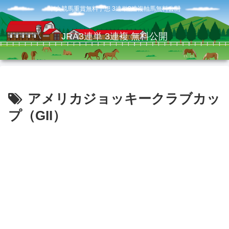
中央競馬重賞無料予想 3連単3連複軸馬無料公開
JRA3連単 3連複 無料公開
アメリカジョッキークラブカッ
プ（GII）