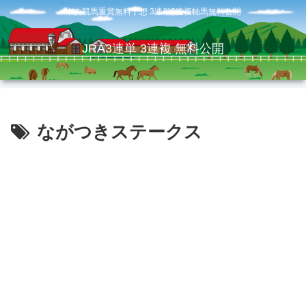
中央競馬重賞無料予想 3連単3連複軸馬無料公開
JRA3連単 3連複 無料公開
ながつきステークス