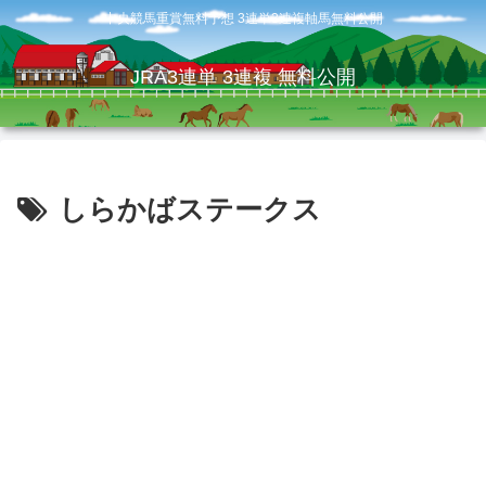
中央競馬重賞無料予想 3連単3連複軸馬無料公開
JRA3連単 3連複 無料公開
しらかばステークス