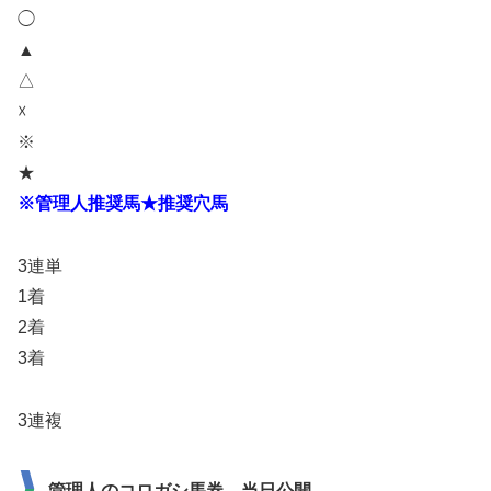
◯
▲
△
☓
※
★
※管理人推奨馬★推奨穴馬
3連単
1着
2着
3着
3連複
管理人のコロガシ馬券 当日公開