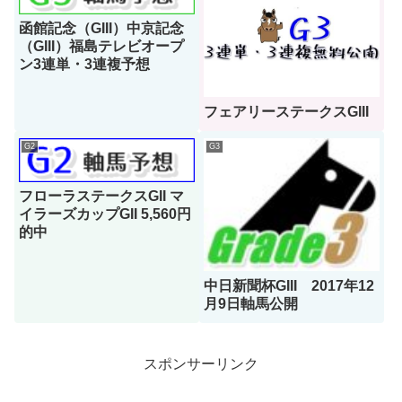
函館記念（GIII）中京記念
（GIII）福島テレビオープ
ン3連単・3連複予想
フェアリーステークスGIII
G2
G3
フローラステークスGII マ
イラーズカップGII 5,560円
的中
中日新聞杯GIII 2017年12
月9日軸馬公開
スポンサーリンク