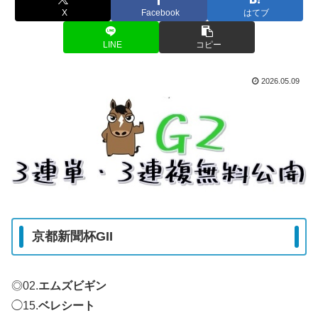
X
Facebook
はてブ
LINE
コピー
2026.05.09
京都新聞杯GII
◎02.
エムズビギン
◯15.
ベレシート