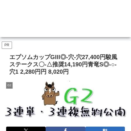
PR
エプソムカップGIII◎-穴-穴27,400円駿風
ステークス〇‐△推奨14,190円青竜S◎-○-
穴1 2,280円円 8,020円
G2