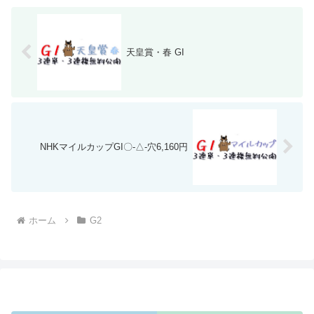
天皇賞・春 GI
NHKマイルカップGI〇-△-穴6,160円
ホーム
G2