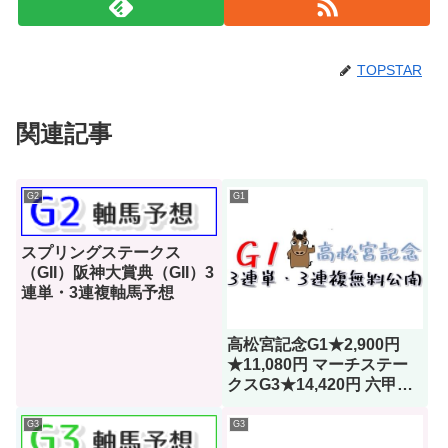
TOPSTAR
関連記事
G2
G1
スプリングステークス
（GII）阪神大賞典（GII）3
連単・3連複軸馬予想
高松宮記念G1★2,900円
★11,080円 マーチステー
クスG3★14,420円 六甲ス
テークス
G3
G3