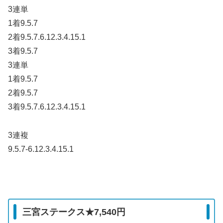
3連単
1着9.5.7
2着9.5.7.6.12.3.4.15.1
3着9.5.7
3連単
1着9.5.7
2着9.5.7
3着9.5.7.6.12.3.4.15.1
3連複
9.5.7-6.12.3.4.15.1
三宮ステークス★7,540円