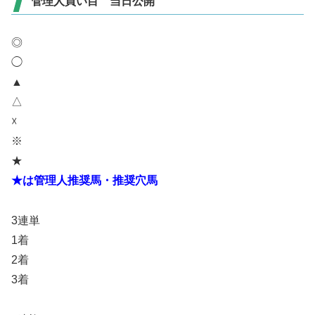
管理人買い目 当日公開
◎
◯
▲
△
☓
※
★
★は管理人推奨馬・推奨穴馬
3連単
1着
2着
3着