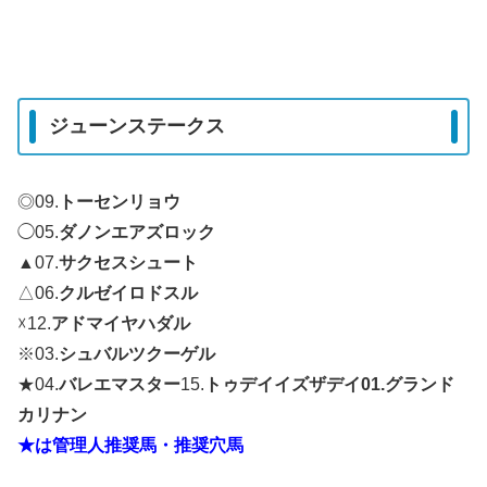
ジューンステークス
◎09.
トーセンリョウ
◯05.
ダノンエアズロック
▲07.
サクセスシュート
△06.
クルゼイロドスル
☓12.
アドマイヤハダル
※03.
シュバルツクーゲル
★04.
バレエマスター
15.
トゥデイイズザデイ01.グランド
カリナン
★は管理人推奨馬・推奨穴馬