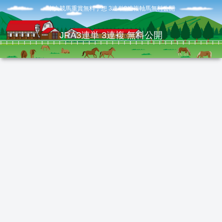
中央競馬重賞無料予想 3連単3連複軸馬無料公開
JRA3連単 3連複 無料公開