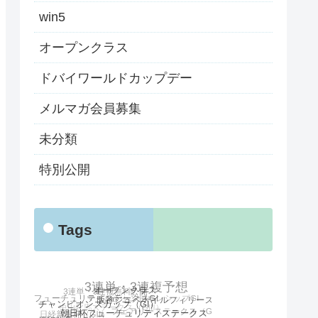
win5
オープンクラス
ドバイワールドカップデー
メルマガ会員募集
未分類
特別公開
Tags