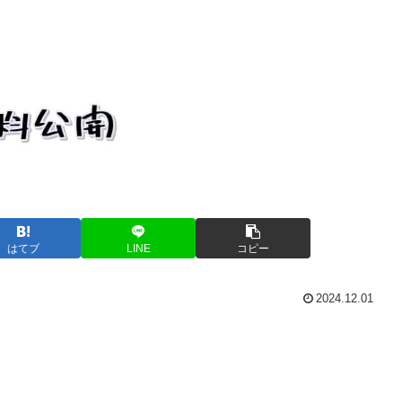
はてブ
LINE
コピー
2024.12.01