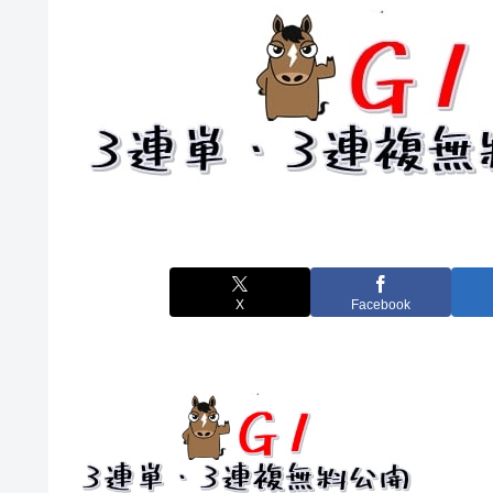
X
Facebook