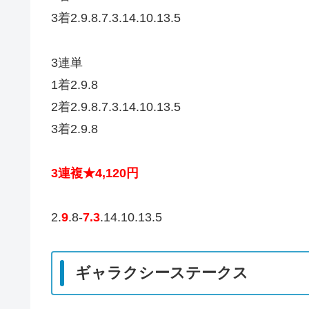
3着2.9.8.7.3.14.10.13.5
3連単
1着2.9.8
2着2.9.8.7.3.14.10.13.5
3着2.9.8
3連複★4,120円
2.
9
.8-
7.3
.14.10.13.5
ギャラクシーステークス