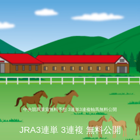
中央競馬重賞無料予想 3連単3連複軸馬無料公開
JRA3連単 3連複 無料公開