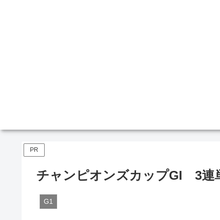
PR
チャンピオンズカップGI 3連
G1