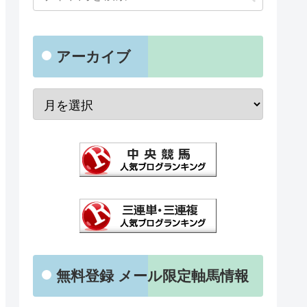
アーカイブ
無料登録 メール限定軸馬情報