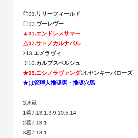
◎03.
リリーフィールド
◯09.
ヴーレヴー
▲01.エンドレスサマー
△07.サトノカルナバル
☓13.
エメラヴィ
※10.
カルプスペルシュ
★05.ニシノラヴァンダ
14.
ヤンキーバローズ
★は管理人推奨馬・推奨穴馬
3連単
1着7.13.1.3.9.10.5.14
2着7.13.1
3着7.13.1