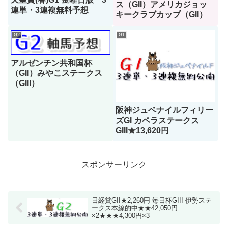
ス（GII）アメリカジョッ
連単・3連複無料予想
キークラブカップ（GII）
G2
G1
アルゼンチン共和国杯
（GII）みやこステークス
（GIII）
阪神ジュベナイルフィリー
ズGI カペラステークス
GIII★13,620円
スポンサーリンク
日経賞GII★2,260円 毎日杯GIII 伊勢ステ
ークス本線的中★★42,050円
×2★★★4,300円×3