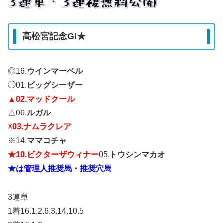
高松宮記念GI★
◎16.
ウインマーベル
◯01.
ビッグシーザー
▲02.マッドクール
△06.
ルガル
☓03.ナムラクレア
※14.
ママコチャ
★10.ビクターザウィナー
05.
トウシンマカオ
★は管理人推奨馬・推奨穴馬
3連単
1着16.1.2.6.3.14.10.5