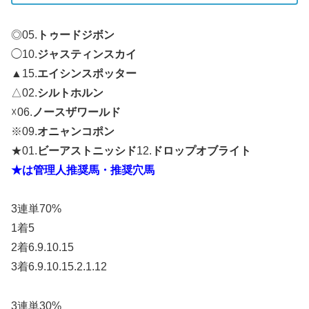
◎05.
トゥードジボン
◯10.
ジャスティンスカイ
▲15.
エイシンスポッター
△02.
シルトホルン
☓06.
ノースザワールド
※09.
オニャンコポン
★01.
ビーアストニッシド
12.
ドロップオブライト
★は管理人推奨馬・推奨穴馬
3連単70%
1着5
2着6.9.10.15
3着6.9.10.15.2.1.12
3連単30%