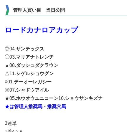
管理人買い目 当日公開
ロードカナロアカップ
◎04.
サンテックス
◯03.
マリアナトレンチ
▲08.
ダッシュダクラウン
△11.
シゲルショウグン
☓01.
テーオーレガシー
※07.
シャドウアイル
★05.
ホウオウユニコーン
10.
ショウサンキズナ
★は管理人推奨馬・推奨穴馬
3連単
1着4.3.8