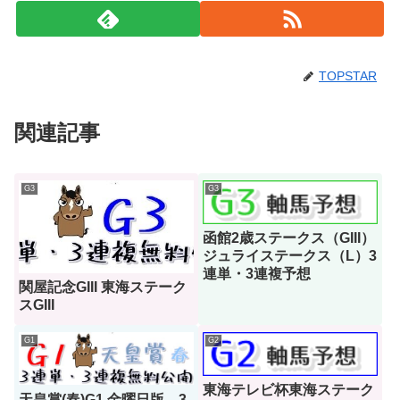
TOPSTAR
関連記事
G3
G3
函館2歳ステークス（GIII）
ジュライステークス（L）3
連単・3連複予想
関屋記念GIII 東海ステーク
スGIII
G1
G2
東海テレビ杯東海ステーク
天皇賞(春)G1 金曜日版 3