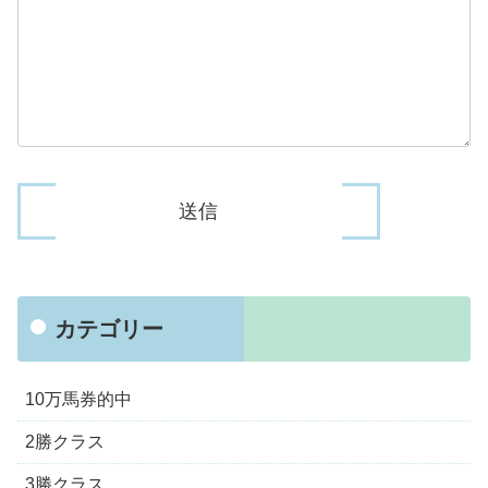
カテゴリー
10万馬券的中
2勝クラス
3勝クラス