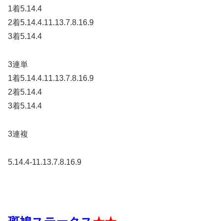
1着5.14.4
2着5.14.4.11.13.7.8.16.9
3着5.14.4
3連単
1着5.14.4.11.13.7.8.16.9
2着5.14.4
3着5.14.4
3連複
5.14.4-11.13.7.8.16.9