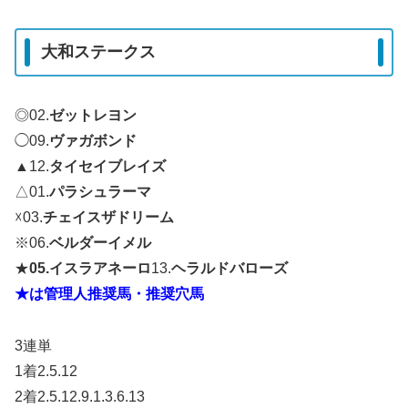
大和ステークス
◎02.
ゼットレヨン
◯09.
ヴァガボンド
▲12.
タイセイブレイズ
△01.
パラシュラーマ
☓03.
チェイスザドリーム
※06.
ベルダーイメル
★
05.イスラアネーロ
13.
ヘラルドバローズ
★は管理人推奨馬・推奨穴馬
3連単
1着2.5.12
2着2.5.12.9.1.3.6.13