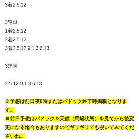
3着2.5.12
3連単
1着2.5.12
2着2.5.12
3着2.5.12.9.1.3.6.13
3連複
2.5.12-9.1.3.6.13
※予想は前日夜8時またはパドック終了時掲載となりま
す。
※前日予想はパドック＆天候（馬場状態）を見てから後変
更になる場合もありますのでギリギリでも覗いてみてくだ
さいね。