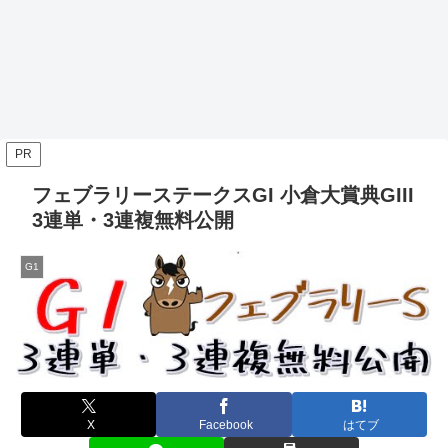
PR
フェブラリーステークスGI 小倉大賞典GIII
3連単・3連複無料公開
G1
X
Facebook
はてブ