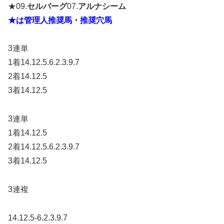
★09.
セルバーグ
07.
アルナシーム
★は管理人推奨馬・推奨穴馬
3連単
1着14.12.5.6.2.3.9.7
2着14.12.5
3着14.12.5
3連単
1着14.12.5
2着14.12.5.6.2.3.9.7
3着14.12.5
3連複
14.12.5-6.2.3.9.7