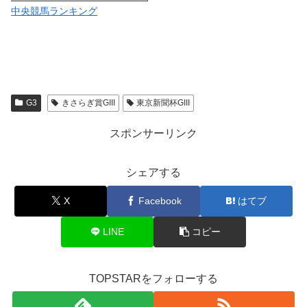
中央競馬ランキング
G3
きさらぎ賞GIII
東京新聞杯GIII
スポンサーリンク
シェアする
X
Facebook
はてブ
LINE
コピー
TOPSTARをフォローする