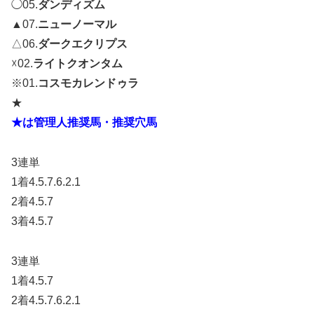
◯05.
ダンディズム
▲07.
ニューノーマル
△06.
ダークエクリプス
☓02.
ライトクオンタム
※01.
コスモカレンドゥラ
★
★は管理人推奨馬・推奨穴馬
3連単
1着4.5.7.6.2.1
2着4.5.7
3着4.5.7
3連単
1着4.5.7
2着4.5.7.6.2.1