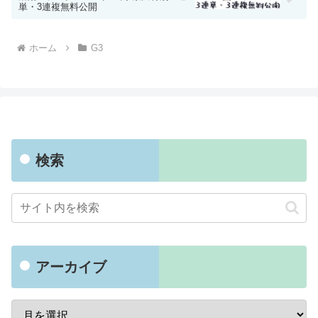
単・3連複無料公開
ホーム
G3
検索
アーカイブ