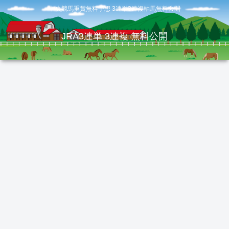
中央競馬重賞無料予想 3連単3連複軸馬無料公開
JRA3連単 3連複 無料公開