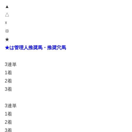
▲
△
☓
※
★
★は管理人推奨馬・推奨穴馬
3連単
1着
2着
3着
3連単
1着
2着
3着