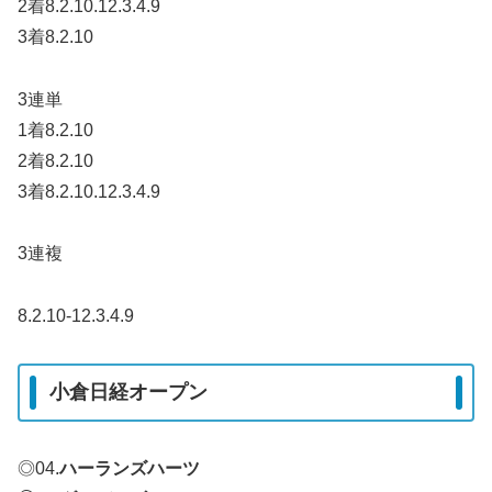
2着8.2.10.12.3.4.9
3着8.2.10
3連単
1着8.2.10
2着8.2.10
3着8.2.10.12.3.4.9
3連複
8.2.10-12.3.4.9
小倉日経オープン
◎04.
ハーランズハーツ