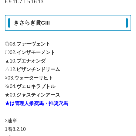
6.9.11-7.1.5.16.13
きさらぎ賞GIII
◎08.
ファーヴェント
◯02.
インザモーメント
▲10.
ブエナオンダ
△12.
ビザンチンドリーム
☓03.
ウォーターリヒト
※04.
ヴェロキラプトル
★09.
ジャスティンアース
★は管理人推奨馬・推奨穴馬
3連単
1着8.2.10