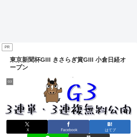
PR
東京新聞杯GIII きさらぎ賞GIII 小倉日経オ
ープン
G3
X
Facebook
はてブ