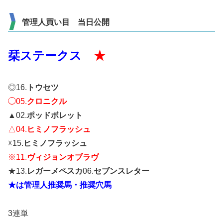
管理人買い目 当日公開
栞ステークス
★
◎16.
トウセツ
◯05.
クロニクル
▲02.
ポッドボレット
△04.
ヒミノフラッシュ
☓15.
ヒミノフラッシュ
※11.
ヴィジョンオブラヴ
★13.
レガーメペスカ
06.
セブンスレター
★は管理人推奨馬・推奨穴馬
3連単