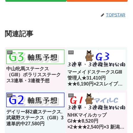
TOPSTAR
関連記事
G3
G3
中山牝馬ステークス
マーメイドステークスGIII
（GIII）ポラリスステーク
管理人★31,410円
ス3連単・3連複予想
★★6,190円×2スレイプニ
ルステークス UHB杯
G2
G1
デイリー杯2歳ステークス.
NHKマイルカップ
武蔵野ステークス（GIII）3
GI★★8,520円
連単的中27,580円
×2★★★2,540円×3 新潟大
賞典GIII★78,840円