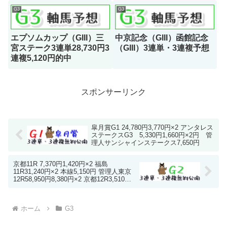
★★9,880円×2
G3
G3
エプソムカップ（GIII）三
中京記念（GIII）函館記念
宮ステーク3連単28,730円3
（GIII）3連単・3連複予想
連複5,120円的中
スポンサーリンク
皐月賞G1 24,780円3,770円×2 アンタレス
ステークスG3 5,330円1,660円×2円 管
理人サンシャインステークス7,650円
京都11R 7,370円1,420円×2 福島
11R31,240円×2 本線5,150円 管理人東京
12R58,950円8,380円×2 京都12R3,510円
710円
ホーム
G3