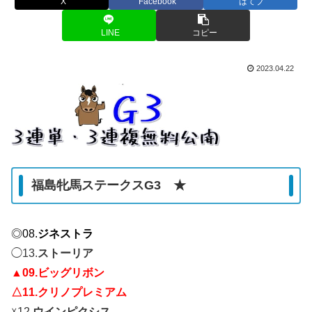
X
Facebook
はてブ
LINE
コピー
2023.04.22
福島牝馬ステークスG3 ★
◎08.
ジネストラ
◯13.
ストーリア
▲09.ビッグリボン
△11.クリノプレミアム
☓12.
ウインピクシス