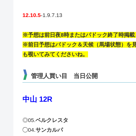
12.10.5
-1.9.7.13
※予想は前日夜8時またはパドック終了時掲載
※前日予想はパドック＆天候（馬場状態）を
も覗いてみてくださいね。
管理人買い目 当日公開
中山 12R
◎05.
ベルクレスタ
◯04.
サンカルパ