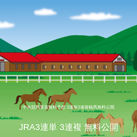
中央競馬重賞無料予想 3連単3連複軸馬無料公開
JRA3連単 3連複 無料公開