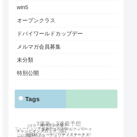
win5
オープンクラス
ドバイワールドカップデー
メルマガ会員募集
未分類
特別公開
Tags