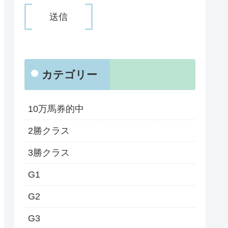
カテゴリー
10万馬券的中
2勝クラス
3勝クラス
G1
G2
G3