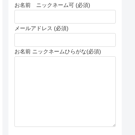
お名前 ニックネーム可 (必須)
メールアドレス (必須)
お名前 ニックネームひらがな(必須)