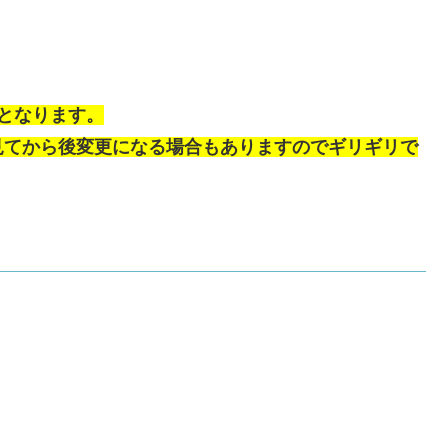
となります。
見てから後変更になる場合もありますのでギリギリで