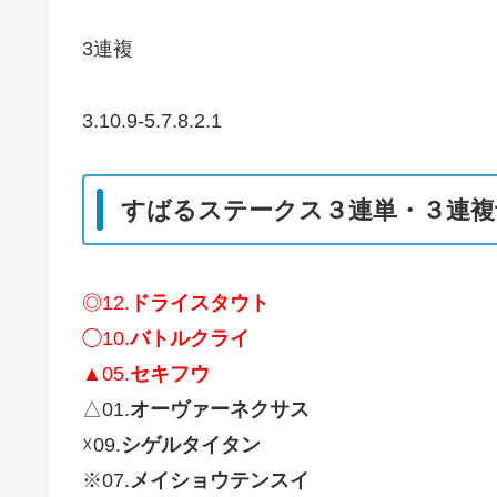
3連複
3.10.9-5.7.8.2.1
すばるステークス３連単・３連複
◎12.
ドライスタウト
◯10.
バトルクライ
▲05.
セキフウ
△01.
オーヴァーネクサス
☓09.
シゲルタイタン
※07.
メイショウテンスイ