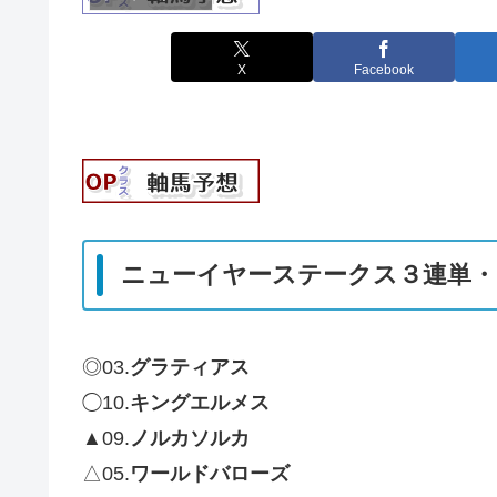
X
Facebook
ニューイヤーステークス３連単・
◎03.
グラティアス
◯10.
キングエルメス
▲09.
ノルカソルカ
△05.
ワールドバローズ