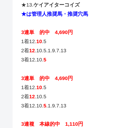
★13.
ケイアイターコイズ
★は管理人推奨馬・推奨穴馬
3連単 的中 4,690円
1着12.
10
.5
2着
12
.10.5.1.9.7.13
3着12.10.
5
3連単 的中 4,690円
1着12.
10
.5
2着
12
.10.5
3着12.10.
5
.1.9.7.13
3連複 本線的中 1,110円