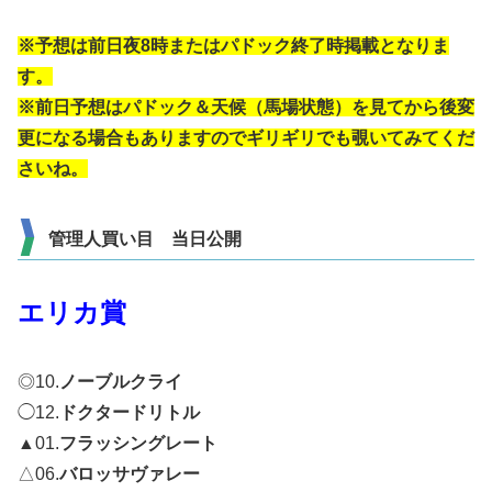
※予想は前日夜8時またはパドック終了時掲載となりま
す。
※前日予想はパドック＆天候（馬場状態）を見てから後変
更になる場合もありますのでギリギリでも覗いてみてくだ
さいね。
管理人買い目 当日公開
エリカ賞
◎10.
ノーブルクライ
◯12.
ドクタードリトル
▲01.
フラッシングレート
△06.
バロッサヴァレー