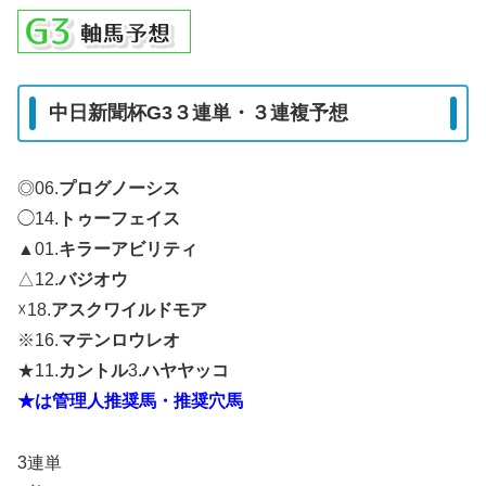
中日新聞杯G3３連単・３連複予想
◎06.
プログノーシス
◯14.
トゥーフェイス
▲01.
キラーアビリティ
△12.
バジオウ
☓18.
アスクワイルドモア
※16.
マテンロウレオ
★11.
カントル
3.
ハヤヤッコ
★は管理人推奨馬・推奨穴馬
3連単