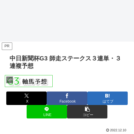
PR
中日新聞杯G3 師走ステークス３連単・３
連複予想
G3
X
Facebook
はてブ
LINE
コピー
2022.12.10