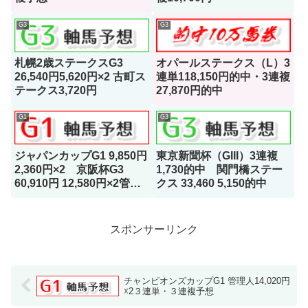
G3
G3
札幌2歳ステークスG3
オパールステークス（L）3
26,540円5,620円×2 古町ス
連単118,150円的中・3連複
テークス3,720円
27,870円的中
G1
G3
ジャパンカップG1 9,850円
東京新聞杯（GIII）3連複
2,360円×2 京阪杯G3
1,730的中 関門橋ステー
60,910円 12,580円×2管理
クス 33,460 5,150的中
人的中
スポンサーリンク
チャンピオンズカップG1 管理人14,020円
☓2３連単・３連複予想