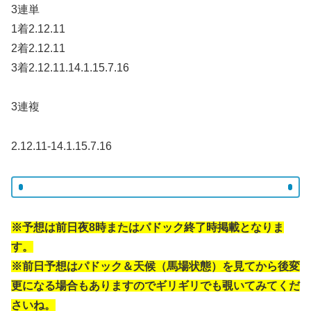
3連単
1着2.12.11
2着2.12.11
3着2.12.11.14.1.15.7.16
3連複
2.12.11-14.1.15.7.16
※予想は前日夜8時またはパドック終了時掲載となりま
す。
※前日予想はパドック＆天候（馬場状態）を見てから後変
更になる場合もありますのでギリギリでも覗いてみてくだ
さいね。