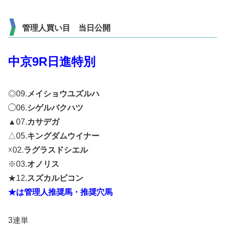
管理人買い目 当日公開
中京9R日進特別
◎09.
メイショウユズルハ
◯06.
シゲルバクハツ
▲07.
カサデガ
△05.
キングダムウイナー
☓02.
ラグラスドシエル
※03.
オノリス
★12.
スズカルビコン
★は管理人推奨馬・推奨穴馬
3連単