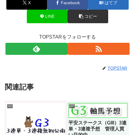
X
Facebook
はてブ
LINE
コピー
TOPSTARをフォローする
TOPSTAR
関連記事
G3
G3
平安ステークス（GIII）3連
単・3連複予想 管理人買
い目的中