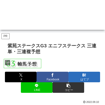
PR
紫苑ステークスG3 エニフステークス 三連
単・三連複予想
G3
X
Facebook
はてブ
LINE
コピー
2022.09.10