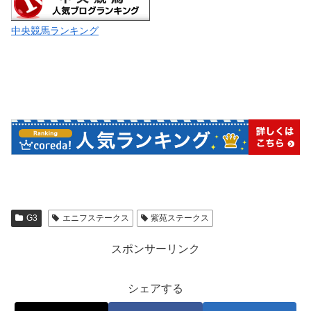
中央競馬ランキング
G3
エニフステークス
紫苑ステークス
スポンサーリンク
シェアする