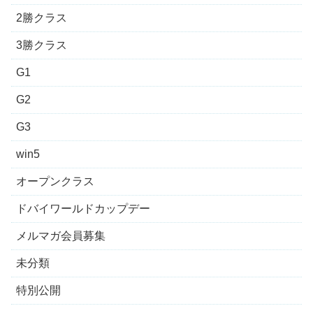
2勝クラス
3勝クラス
G1
G2
G3
win5
オープンクラス
ドバイワールドカップデー
メルマガ会員募集
未分類
特別公開