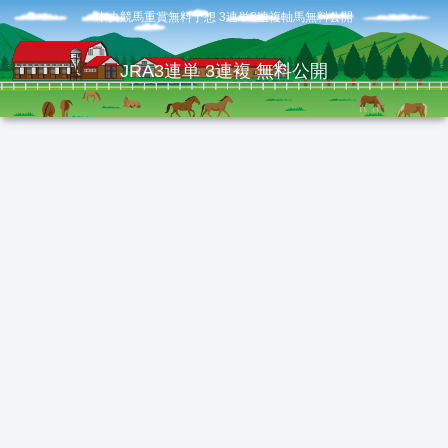
中央競馬重賞無料予想 3連単3連複軸馬無料公開
JRA3連単 3連複 無料公開