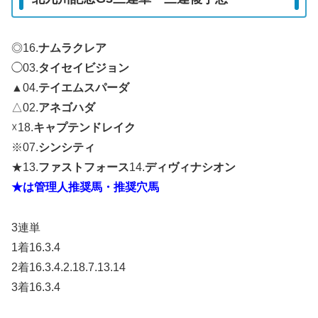
◎16.
ナムラクレア
◯03.
タイセイビジョン
▲04.
テイエムスパーダ
△02.
アネゴハダ
☓18.
キャプテンドレイク
※07.
シンシティ
★13.
ファストフォース
14.
ディヴィナシオン
★は管理人推奨馬・推奨穴馬
3連単
1着16.3.4
2着16.3.4.2.18.7.13.14
3着16.3.4