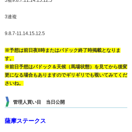
3着9.8.7.11.14.15.12.5
3連複
9.8.7-11.14.15.12.5
※予想は前日夜8時またはパドック終了時掲載となりま
す。
※前日予想はパドック＆天候（馬場状態）を見てから後変
更になる場合もありますのでギリギリでも覗いてみてくだ
さいね。
管理人買い目 当日公開
薩摩ステークス