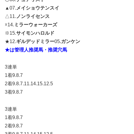
▲07.
メイショウテンスイ
△11.
ノンライセンス
☓14.
ミラーウォーカーズ
※15.
サイモンハロルド
★12.
ギルデッドミラー
05
.ガンケン
★は管理人推奨馬・推奨穴馬
3連単
1着9.8.7
2着9.8.7.11.14.15.12.5
3着9.8.7
3連単
1着9.8.7
2着9.8.7