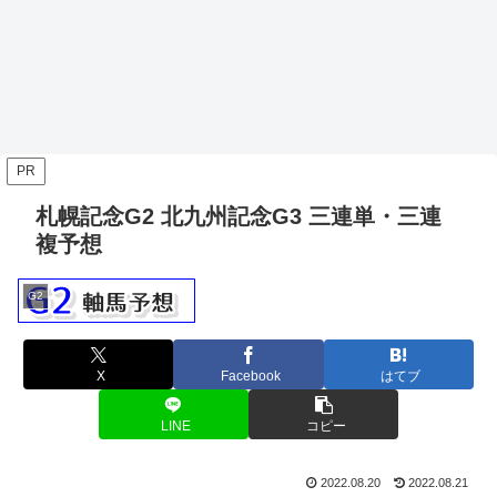
PR
札幌記念G2 北九州記念G3 三連単・三連
複予想
G2
X
Facebook
はてブ
LINE
コピー
2022.08.20
2022.08.21