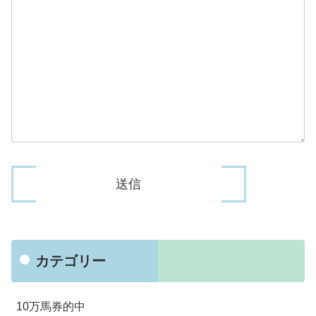
カテゴリー
10万馬券的中