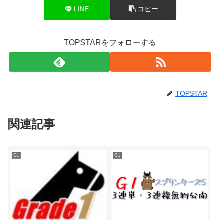
LINE
コピー
TOPSTARをフォローする
TOPSTAR
関連記事
G1
G1