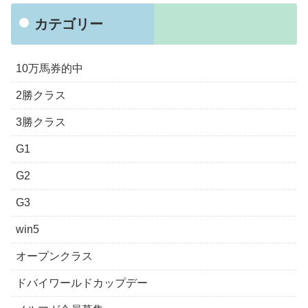
カテゴリー
10万馬券的中
2勝クラス
3勝クラス
G1
G2
G3
win5
オープンクラス
ドバイワールドカップデー