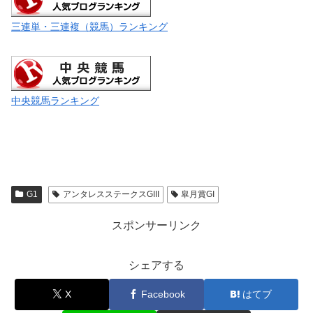
三連単・三連複（競馬）ランキング
中央競馬ランキング
G1
アンタレスステークスGIII
皐月賞GI
スポンサーリンク
シェアする
X
Facebook
はてブ