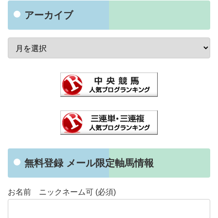
アーカイブ
無料登録 メール限定軸馬情報
お名前 ニックネーム可 (必須)