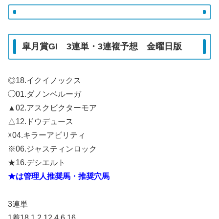
皐月賞GI 3連単・3連複予想 金曜日版
◎18.イクイノックス
◯01.ダノンベルーガ
▲02.アスクビクターモア
△12.ドウデュース
☓04.キラーアビリティ
※06.ジャスティンロック
★16.デシエルト
★は管理人推奨馬・推奨穴馬
3連単
1着18.1.2.12.4.6.16