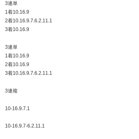
3連単
1着10.16.9
2着10.16.9.7.6.2.11.1
3着10.16.9
3連単
1着10.16.9
2着10.16.9
3着10.16.9.7.6.2.11.1
3連複
10-16.9.7.1
10-16.9.7-6.2.11.1