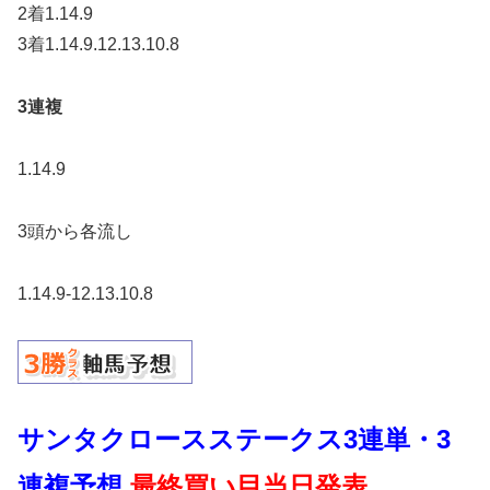
2着1.14.9
3着1.14.9.12.13.10.8
3連複
1.14.9
3頭から各流し
1.14.9-12.13.10.8
サンタクロースステークス
3連単・3
連複予想
最終買い目当日発表