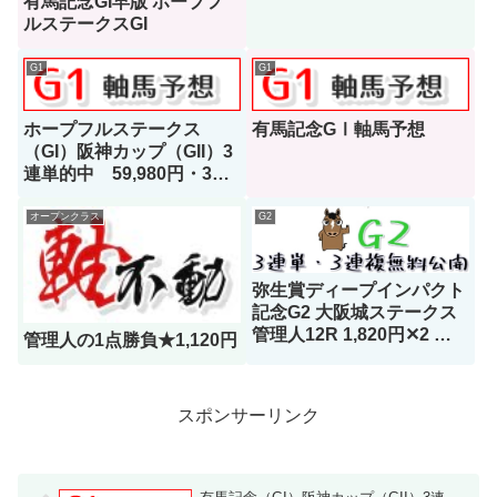
有馬記念GI早版 ホープフ
ルステークスGI
G1
G1
ホープフルステークス
有馬記念GⅠ軸馬予想
（GI）阪神カップ（GII）3
連単的中 59,980円・3連
複予想的中 3,360円
オープンクラス
G2
弥生賞ディープインパクト
記念G2 大阪城ステークス
管理人12R 1,820円✕2 ・
管理人の1点勝負★1,120円
8,420円
スポンサーリンク