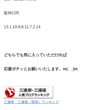
阪神12R
13.1.10-9.8.11.7.2.14
どちらでも気に入っていただければ
応援ポチッとお願いいたします。m(_ _)m
三連単・三連複（競馬）ランキング