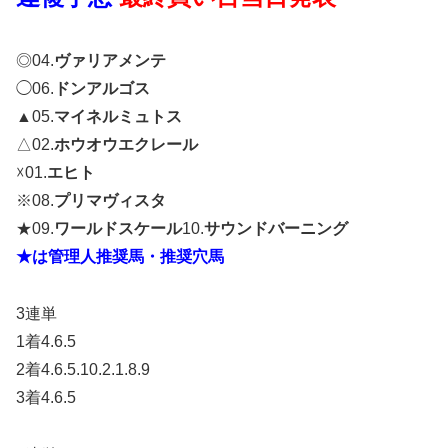
◎04.
ヴァリアメンテ
◯06.
ドンアルゴス
▲05.
マイネルミュトス
△02.
ホウオウエクレール
☓01.
エヒト
※08.
プリマヴィスタ
★09.
ワールドスケール
10.
サウンドバーニング
★は管理人推奨馬・推奨穴馬
3連単
1着4.6.5
2着4.6.5.10.2.1.8.9
3着4.6.5