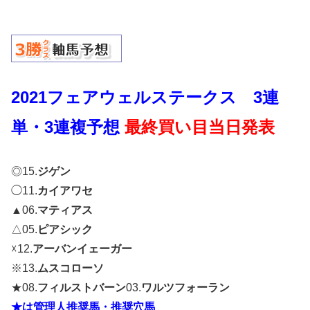
2021フェアウェルステークス
3連
単・3連複予想
最終買い目当日発表
◎15.
ジゲン
◯11.
カイアワセ
▲06.
マティアス
△05.
ピアシック
☓12.
アーバンイェーガー
※13.
ムスコローソ
★08.
フィルストバーン
03.
ワルツフォーラン
★は管理人推奨馬・推奨穴馬