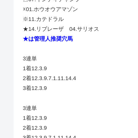
☓01.ホウオウアマゾン
※11.カテドラル
★14.リブレーザ 04.サリオス
★は管理人推奨穴馬
3連単
1着12.3.9
2着12.3.9.7.1.11.14.4
3着12.3.9
3連単
1着12.3.9
2着12.3.9
3着12.3.9.7.1.11.14.4