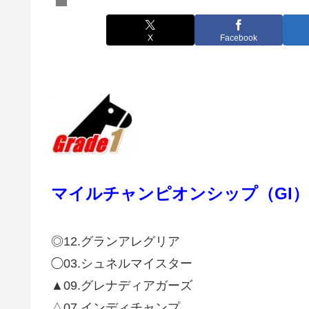
X
Facebook
マイルチャンピオンシップ（GI）
◎12.グランアレグリア
◯03.シュネルマイスター
▲09.グレナディアガーズ
△07.インディチャンプ