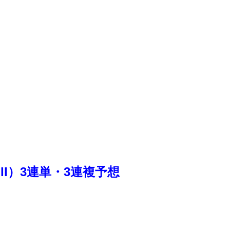
I）
3連単・3連複予想